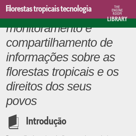
Florestas tropicais tecnologia
≡
Tecnologia para
monitoramento e
compartilhamento de
informações sobre as
florestas tropicais e os
direitos dos seus
povos
Introdução